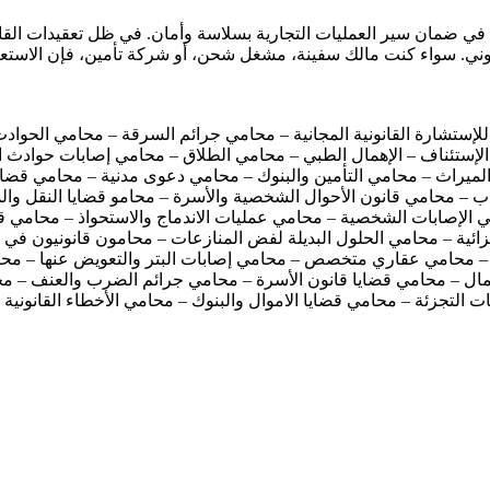
ي ضمان سير العمليات التجارية بسلاسة وأمان. في ظل تعقيدات القانو
ني. سواء كنت مالك سفينة، مشغل شحن، أو شركة تأمين، فإن الاستعا
للإستشارة القانونية المجانية – محامي جرائم السرقة – محامي الحواد
لإستئناف – الإهمال الطبي – محامي الطلاق – محامي إصابات حوادث ال
ميراث – محامي التأمين والبنوك – محامي دعوى مدنية – محامي قضايا 
ب – محامي قانون الأحوال الشخصية والأسرة – محامو قضايا النقل وا
 الإصابات الشخصية – محامي عمليات الاندماج والاستحواذ – محامي قض
زائية – محامي الحلول البديلة لفض المنازعات – محامون قانونيون في ا
حامي عقاري متخصص – محامي إصابات البتر والتعويض عنها – محامي قض
ال – محامي قضايا قانون الأسرة – محامي جرائم الضرب والعنف – محا
التجزئة – محامي قضايا الاموال والبنوك – محامي الأخطاء القانونية –